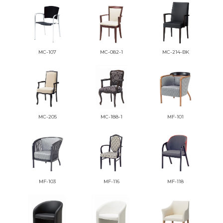
MC-107
MC-082-1
MC-214-BK
MC-205
MC-188-1
MF-101
MF-103
MF-116
MF-118