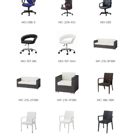
MO-038-3
MC-209-RD
MO-033
MO-157-BK
MO-157-WH
MF-215-3PBR
MF-215-2PBR
MF-215-1PBR
MC-186-1BR