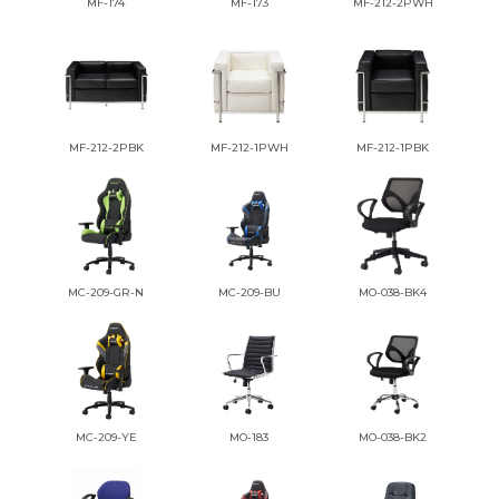
MF-174
MF-173
MF-212-2PWH
MF-212-2PBK
MF-212-1PWH
MF-212-1PBK
MC-209-GR-N
MC-209-BU
MO-038-BK4
MC-209-YE
MO-183
MO-038-BK2