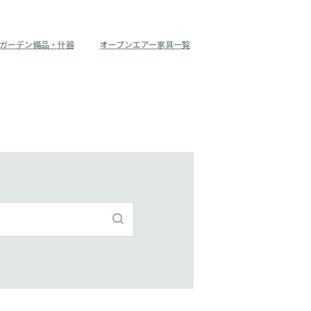
ガーデン備品・什器
オープンエアー家具一覧