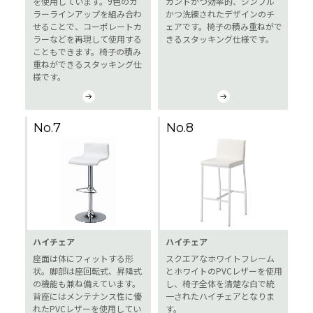
を使用しています。9色のカ
ガントかつ効率的、シンプル
ラーラインアップを組み合わ
かつ洗練されたデザインのチ
せることで、コーポレートカ
ェアです。椅子の積み重ねがで
ラーなどを再現して使用する
きるスタッキング仕様です。
こともできます。椅子の積み
重ねができるスタッキング仕
様です。
No.7
No.8
ハイチェア
ハイチェア
座面は体にフィットする形
スクエアなホワイトフレーム
状。脚部は座回転式、昇降式
とホワイトのPVCレザーを使用
の機能も兼ね備えています。
し、椅子全体を清楚な白で統
背座にはメンテナンス性に優
一されたハイチェアとなりま
れたPVCレザーを使用してい
す。