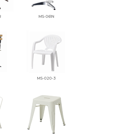
R
MS-061N
MS-020-3