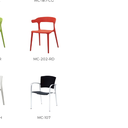
L
MC-187-CG
R
MC-202-RD
H
MC-107