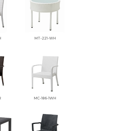
H
MT-221-WH
R
MC-186-1WH