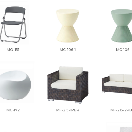
MO-151
MC-106-1
MC-106
MC-172
MF-215-1PBR
MF-215-2P