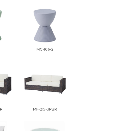
MC-106-2
BR
MF-215-3PBR