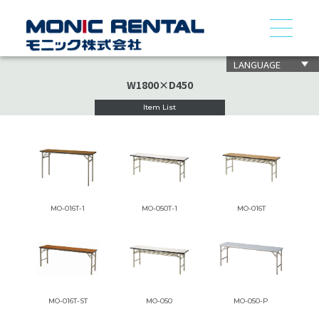
LANGUAGE
W1800×D450
Item List
MO-016T-1
MO-050T-1
MO-016T
MO-016T-ST
MO-050
MO-050-P