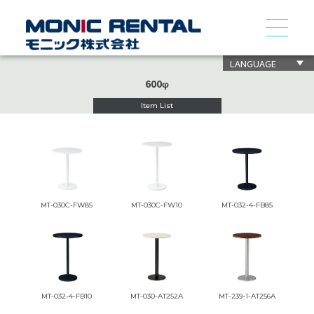
LANGUAGE
600φ
Item List
MT-030C-FW85
MT-030C-FW10
MT-032-4-FB85
MT-032-4-FB10
MT-030-AT252A
MT-239-1-AT256A