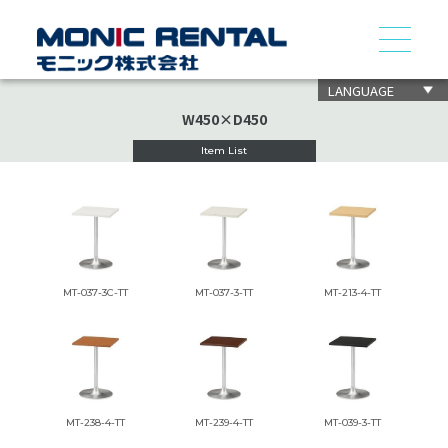
LANGUAGE
W450×D450
Item List
MT-037-3C-TT
MT-037-3-TT
MT-213-4-TT
MT-238-4-TT
MT-239-4-TT
MT-039-3-TT