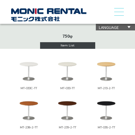
LANGUAGE
750φ
Item List
MT-033C-TT
MT-033-TT
MT-213-2-TT
MT-238-2-TT
MT-239-2-TT
MT-035-2-TT