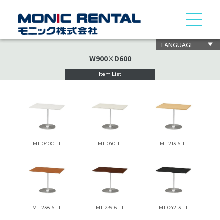
LANGUAGE
W900×D600
Item List
MT-040C-TT
MT-040-TT
MT-213-6-TT
MT-238-6-TT
MT-239-6-TT
MT-042-3-TT