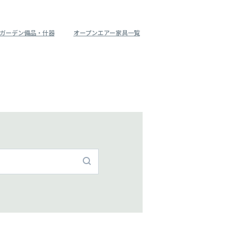
ガーデン備品・什器
オープンエアー家具一覧