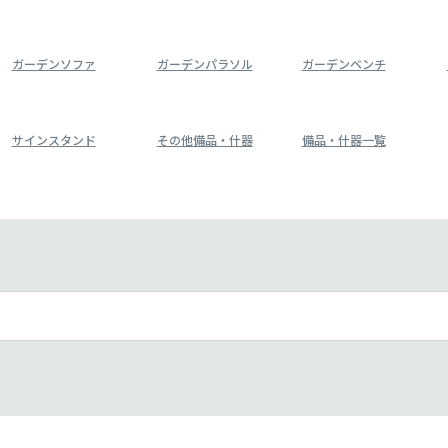
ガーデンソファ
ガーデンパラソル
ガーデンベンチ
サインスタンド
その他備品・什器
備品・什器一覧