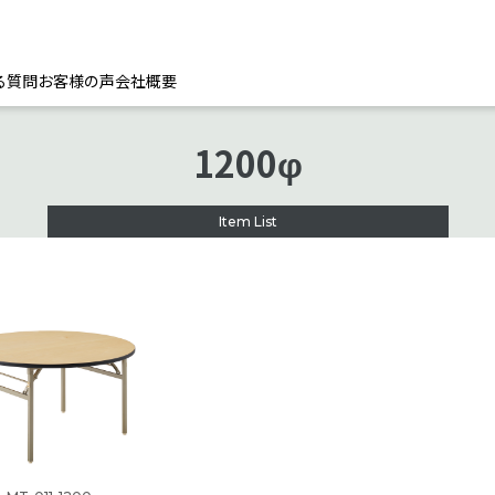
る質問
お客様の声
会社概要
1200φ
Item List