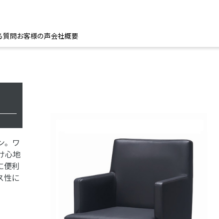
る質問
お客様の声
会社概要
ン。ワ
け心地
に便利
ス性に