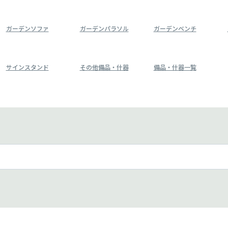
ガーデンソファ
ガーデンパラソル
ガーデンベンチ
サインスタンド
その他備品・什器
備品・什器一覧