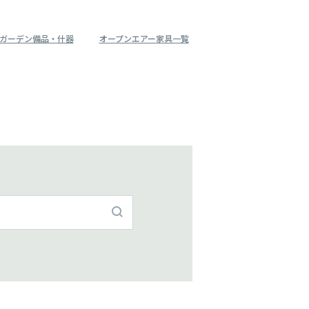
ガーデン備品・什器
オープンエアー家具一覧