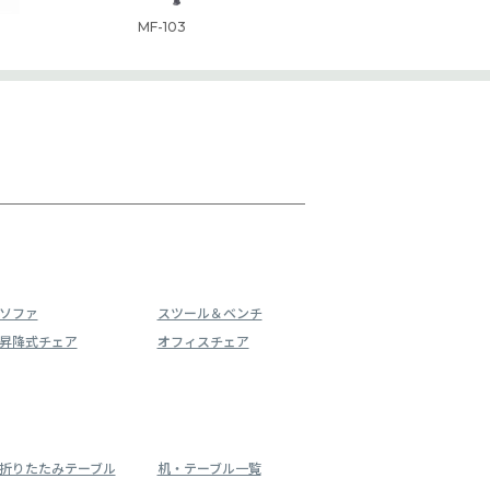
MF-103
ソファ
スツール＆ベンチ
昇降式チェア
オフィスチェア
折りたたみテーブル
机・テーブル一覧