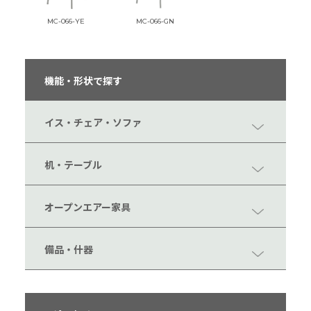
MC-066-YE
MC-066-GN
機能・形状で探す
イス・チェア・ソファ
机・テーブル
オープンエアー家具
備品・什器