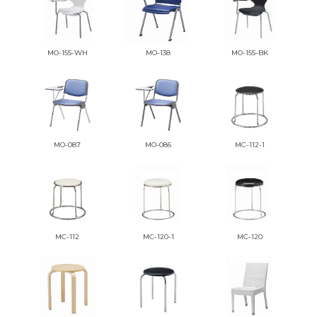
MO-155-WH
MO-138
MO-155-BK
MO-087
MO-086
MC-112-1
MC-112
MC-120-1
MC-120