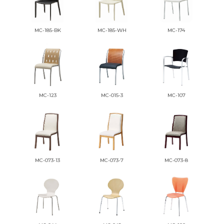
MC-185-BK
MC-185-WH
MC-174
MC-123
MC-015-3
MC-107
MC-073-13
MC-073-7
MC-073-8