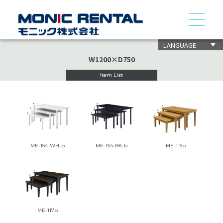
LANGUAGE
W1200×D750
Item List
ME-154-WH-b
ME-154-BK-b
ME-116b
ME-117b