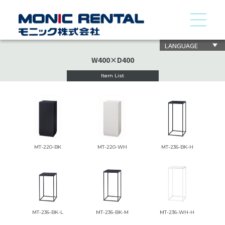
LANGUAGE
W400×D400
Item List
MT-220-BK
MT-220-WH
MT-236-BK-H
MT-236-BK-L
MT-236-BK-M
MT-236-WH-H