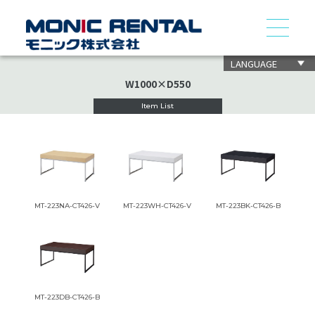
LANGUAGE
W1000×D550
Item List
MT-223NA-CT426-V
MT-223WH-CT426-V
MT-223BK-CT426-B
MT-223DB-CT426-B