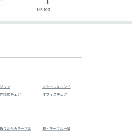
MF-103
ソファ
スツール＆ベンチ
昇降式チェア
オフィスチェア
折りたたみテーブル
机・テーブル一覧