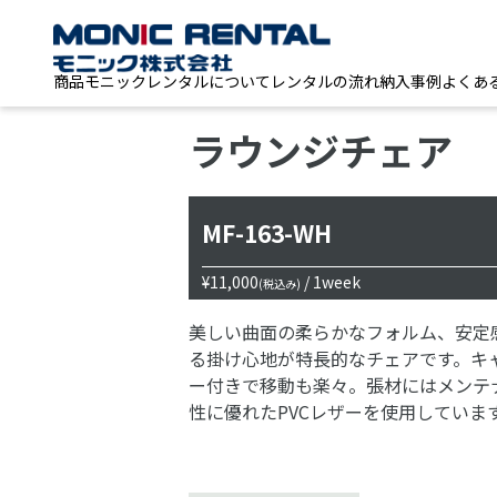
商品
モニックレンタルについて
レンタルの流れ
納入事例
よくあ
ラウンジチェア
MF-163-WH
¥11,000
/ 1week
(税込み)
美しい曲面の柔らかなフォルム、安定
る掛け心地が特長的なチェアです。キ
ー付きで移動も楽々。張材にはメンテ
性に優れたPVCレザーを使用していま