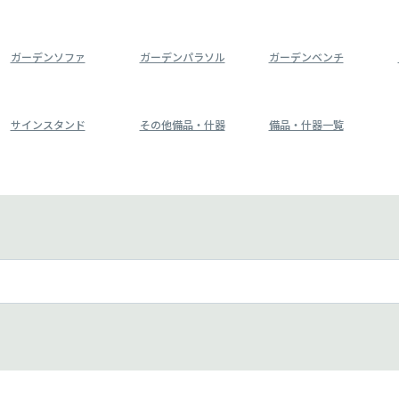
ガーデンソファ
ガーデンパラソル
ガーデンベンチ
サインスタンド
その他備品・什器
備品・什器一覧