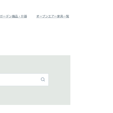
ガーデン備品・什器
オープンエアー家具一覧