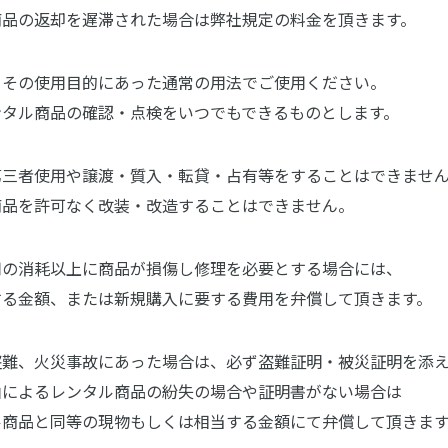
商品の返却を遅滞された場合は弊社規定の料金を頂きます。
、その使用目的にあった通常の用法でご使用ください。
ンタル商品の確認・点検をいつでもできるものとします。
第三者使用や譲渡・質入・転貸・占有等をすることはできませ
商品を許可なく改装・改造することはできません。
用の消耗以上に商品が損傷し修理を必要とする場合には、
する金額、または新規購入に要する費用を弁償して頂きます。
盗難、火災事故にあった場合は、必ず盗難証明・被災証明を添
由によるレンタル商品の紛失の場合や証明書がない場合は
ル商品と同等の現物もしくは相当する金額にて弁償して頂きま