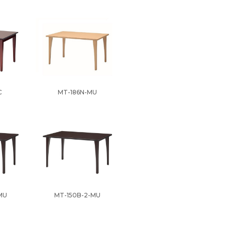
C
MT-186N-MU
MU
MT-150B-2-MU