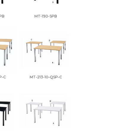
PB
MT-190-SPB
P-C
MT-213-10-QSP-C