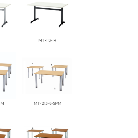
MT-113-IR
PM
MT-213-6-SPM