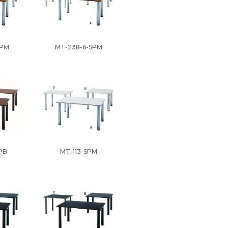
SPM
MT-238-6-SPM
PB
MT-113-SPM