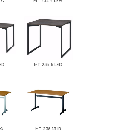
EW
MT-234-6-LEW
ED
MT-235-6-LED
IO
MT-238-13-IR