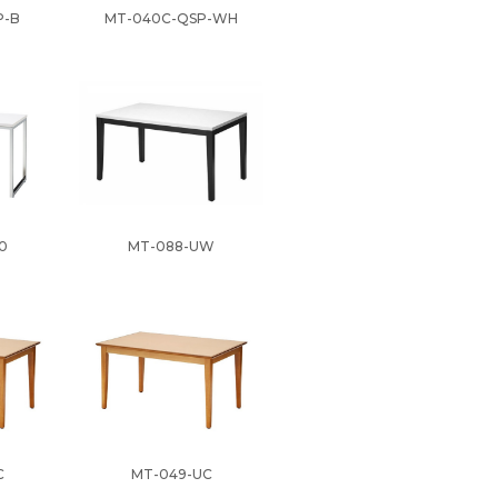
P-B
MT-040C-QSP-WH
0
MT-088-UW
C
MT-049-UC