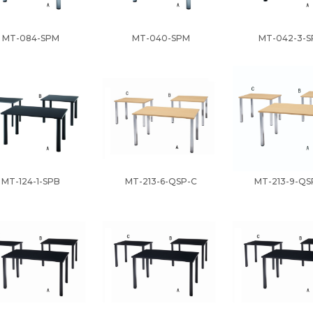
MT-084-SPM
MT-040-SPM
MT-042-3-S
MT-124-1-SPB
MT-213-6-QSP-C
MT-213-9-QS