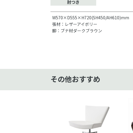
肘つき
W570×D555×H720(SH450/AH610)mm
張材：レザーアイボリー
脚：ブナ材ダークブラウン
その他おすすめ