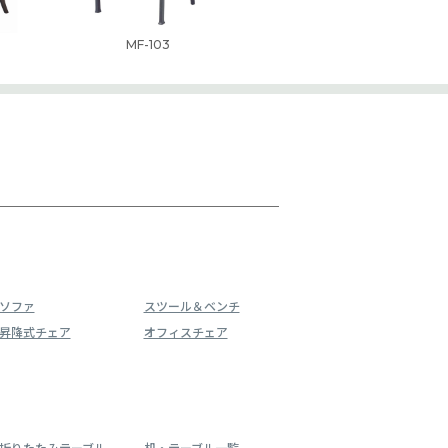
MF-103
ソファ
スツール＆ベンチ
昇降式チェア
オフィスチェア
折りたたみテーブル
机・テーブル一覧