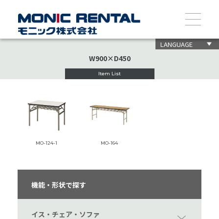
LANGUAGE
W900×D450
Item List
MO-124-1
MO-164
機能・形状で探す
イス・チェア・ソファ