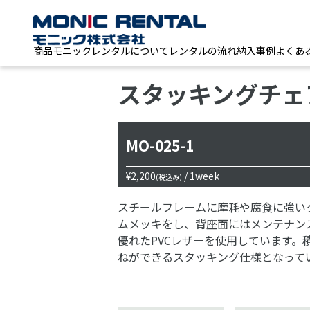
商品
モニックレンタルについて
レンタルの流れ
納入事例
よくあ
スタッキングチェ
MO-025-1
¥2,200
/ 1week
(税込み)
スチールフレームに摩耗や腐食に強い
ムメッキをし、背座面にはメンテナン
優れたPVCレザーを使用しています。
ねができるスタッキング仕様となって