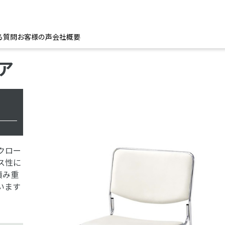
る質問
お客様の声
会社概要
ア
クロー
ス性に
積み重
います