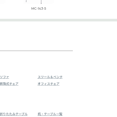
MC-143-5
ソファ
スツール＆ベンチ
昇降式チェア
オフィスチェア
折りたたみテーブル
机・テーブル一覧