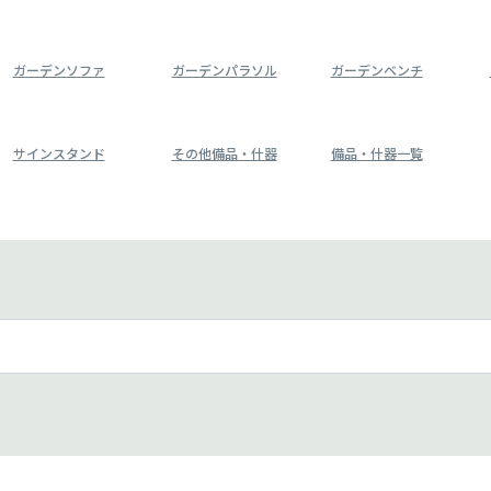
ガーデンソファ
ガーデンパラソル
ガーデンベンチ
サインスタンド
その他備品・什器
備品・什器一覧