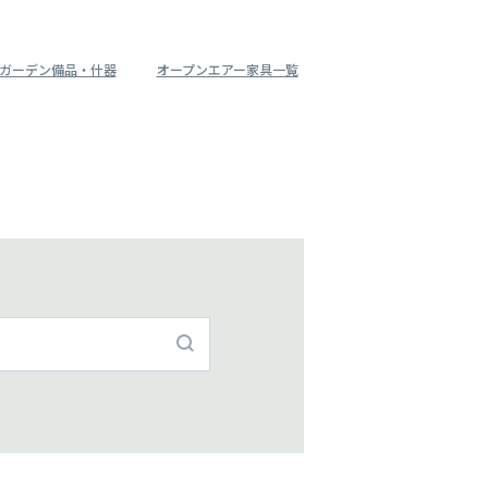
ガーデン備品・什器
オープンエアー家具一覧