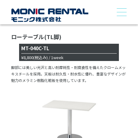
ローテーブル(TL脚)
MT-040C-TL
¥8,800
(税込み)
/ 1week
脚部には美しい光沢と高い耐摩耗性・耐腐食性を備えたクロームメッ
キスチールを採用。天板は耐久性・耐水性に優れ、豊富なデザインが
魅力のメラミン樹脂化粧板を使用しています。