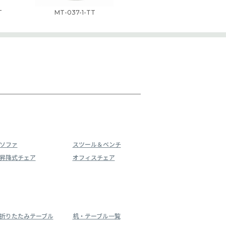
T
MT-037-1-TT
ソファ
スツール＆ベンチ
昇降式チェア
オフィスチェア
折りたたみテーブル
机・テーブル一覧