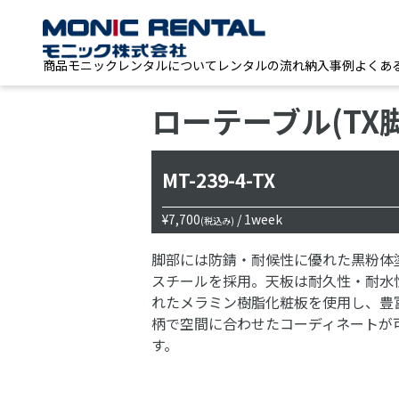
商品
モニックレンタルについて
レンタルの流れ
納入事例
よくあ
ローテーブル(TX脚
MT-239-4-TX
¥7,700
/ 1week
(税込み)
脚部には防錆・耐候性に優れた黒粉体
スチールを採用。天板は耐久性・耐水
れたメラミン樹脂化粧板を使用し、豊
柄で空間に合わせたコーディネートが
す。