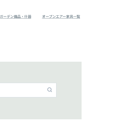
ガーデン備品・什器
オープンエアー家具一覧