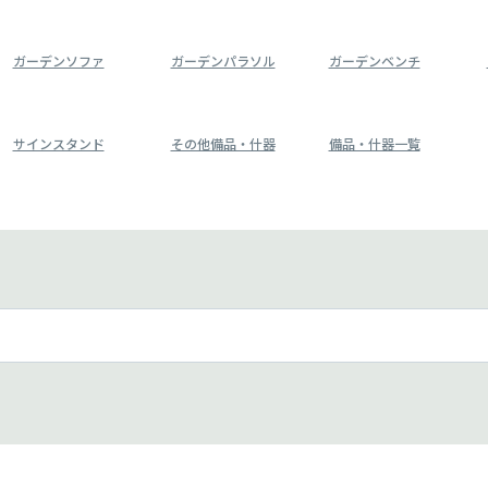
ガーデンソファ
ガーデンパラソル
ガーデンベンチ
サインスタンド
その他備品・什器
備品・什器一覧