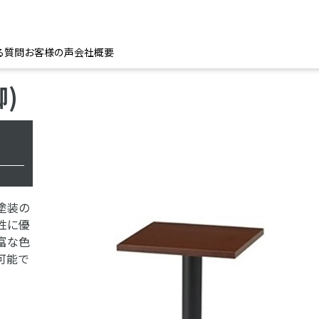
る質問
お客様の声
会社概要
)
塗装の
性に優
富な色
可能で