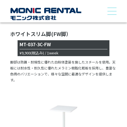
ホワイトスリム脚(FW脚）
MT-037-3C-FW
¥9,900
(税込み)
/ 1week
脚部は防錆・耐候性に優れた白粉体塗装を施したスチールを使用。天
板には耐水性・耐久性に優れたメラミン樹脂化粧板を採用し、豊富な
色柄のバリエーションで、様々な空間に最適なデザインを提供しま
す。