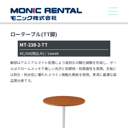
ローテーブル(TT脚)
MT-238-2-TT
¥5,500
(税込み)
/ 1week
脚部はアルミアルマイト処理により高耐久の酸化被膜を形成し、ポー
ルはクロームメッキで美しい光沢と耐摩耗・耐腐食性を実現。天板に
は耐久・耐水性に優れたメラミン樹脂化粧板を使用。家具に最適な高
品質仕様です。