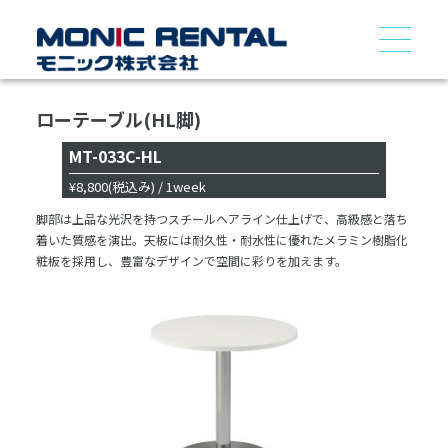
ローテーブル(HL脚)
MT-033C-HL
¥8,800
(税込み)
/ 1week
脚部は上品な光沢を持つスチールヘアライン仕上げで、高級感と落ち
着いた質感を演出。天板には耐久性・耐水性に優れたメラミン樹脂化
粧板を採用し、豊富なデザインで空間に彩りを加えます。