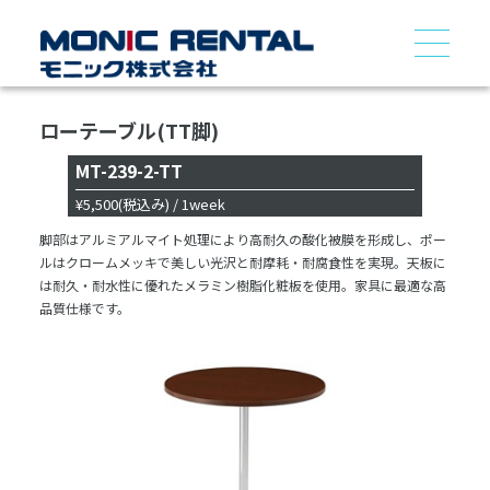
ローテーブル(TT脚)
MT-239-2-TT
¥5,500
(税込み)
/ 1week
脚部はアルミアルマイト処理により高耐久の酸化被膜を形成し、ポー
ルはクロームメッキで美しい光沢と耐摩耗・耐腐食性を実現。天板に
は耐久・耐水性に優れたメラミン樹脂化粧板を使用。家具に最適な高
品質仕様です。