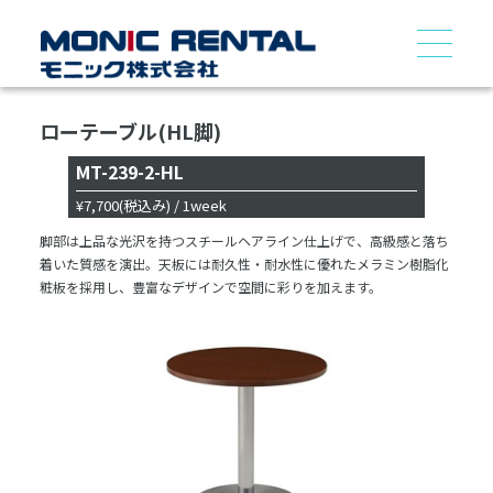
ローテーブル(HL脚)
MT-239-2-HL
¥7,700
(税込み)
/ 1week
脚部は上品な光沢を持つスチールヘアライン仕上げで、高級感と落ち
着いた質感を演出。天板には耐久性・耐水性に優れたメラミン樹脂化
粧板を採用し、豊富なデザインで空間に彩りを加えます。