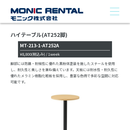
ハイテーブル(AT252脚)
MT-213-1-AT252A
¥8,800
(税込み)
/ 1week
脚部には防錆・耐候性に優れた黒粉体塗装を施したスチールを使用
し、耐久性と美しさを兼ね備えています。天板には耐水性・耐久性に
優れたメラミン樹脂化粧板を採用し、豊富な色柄で多彩な空間に対応
可能です。