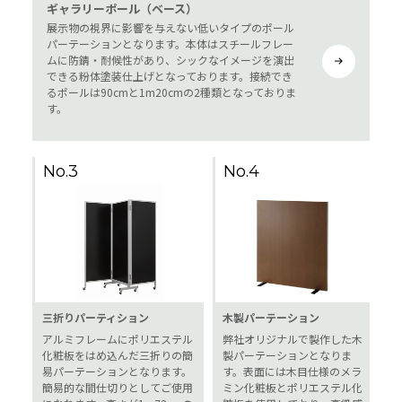
ギャラリーポール（ベース）
展示物の視界に影響を与えない低いタイプのポール
パーテーションとなります。本体はスチールフレー
ムに防錆・耐候性があり、シックなイメージを演出
できる粉体塗装仕上げとなっております。接続でき
るポールは90cmと1m20cmの2種類となっておりま
す。
No.3
No.4
三折りパーティション
木製パーテーション
アルミフレームにポリエステル
弊社オリジナルで製作した木
化粧板をはめ込んだ三折りの簡
製パーテーションとなりま
易パーテーションとなります。
す。表面には木目仕様のメラ
簡易的な間仕切りとしてご使用
ミン化粧板とポリエステル化