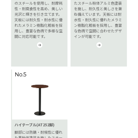
のスチールを使用し、耐摩耗
たスチール粉体アルミ色塗装
性・耐腐食性を高め、美しい
を施し、耐久性と美しさを兼
光沢と輝きを引き立てます。
ね備えています。天板には耐
天板には耐久性・耐水性に優
水性・耐久性に優れたメラミ
れたメラミン樹脂化粧板を採
ン樹脂化粧板を採用し、豊富
用し、豊富な色柄で多様な空
な色柄で空間に合わせたデザ
間に対応可能です。
インが可能です。
No.5
ハイテーブル(AT252脚)
脚部には防錆・耐候性に優れ
た黒粉体塗装を施したスチー