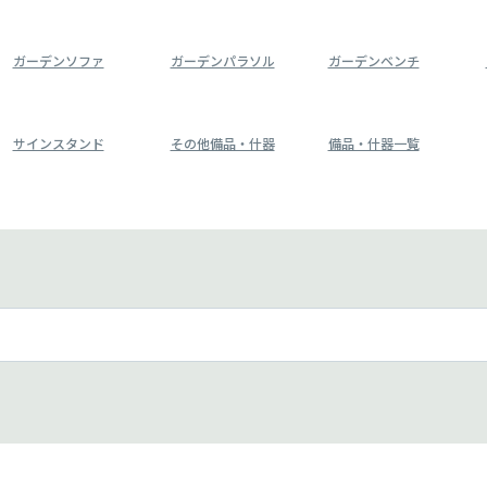
ガーデンソファ
ガーデンパラソル
ガーデンベンチ
サインスタンド
その他備品・什器
備品・什器一覧