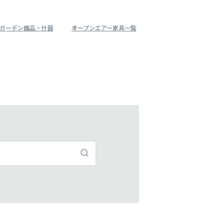
ガーデン備品・什器
オープンエアー家具一覧