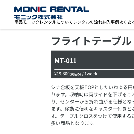
商品
モニックレンタルについて
レンタルの流れ
納入事例
よくあ
フライトテーブル
MT-011
¥19,800
/ 1week
(税込み)
シナ合板を天板TOPとしたいわゆる円
ります。収納時は両サイドを下げるこ
り、センターから折れ曲がる仕様とな
ます。移動に便利なキャスター付きと
す。テーブルクロスをつけて使用する
多い商品となります。