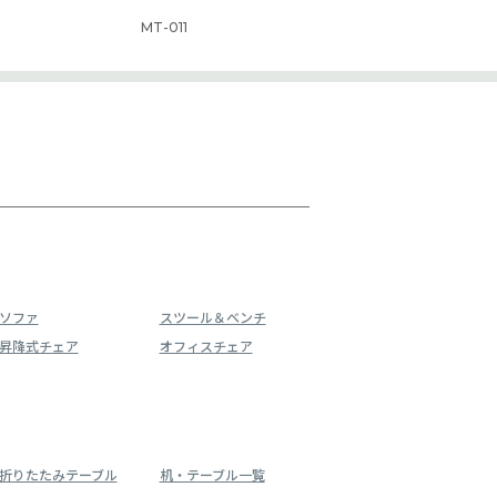
MT-011
ソファ
スツール＆ベンチ
昇降式チェア
オフィスチェア
折りたたみテーブル
机・テーブル一覧