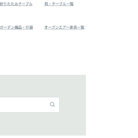
折りたたみテーブル
机・テーブル一覧
ガーデン備品・什器
オープンエアー家具一覧