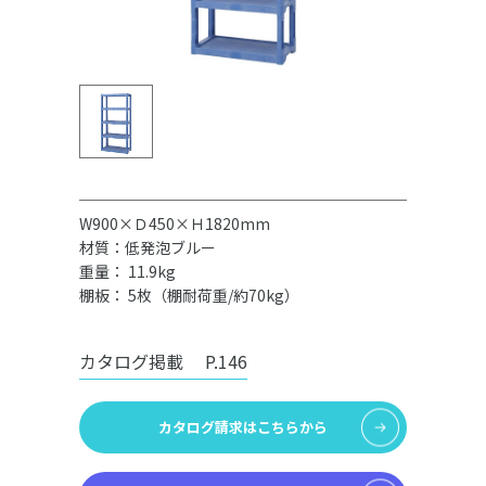
W900×Ｄ450×Ｈ1820mm
材質：低発泡ブルー
重量： 11.9kg
棚板： 5枚（棚耐荷重/約70kg）
カタログ掲載
P.146
カタログ請求はこちらから