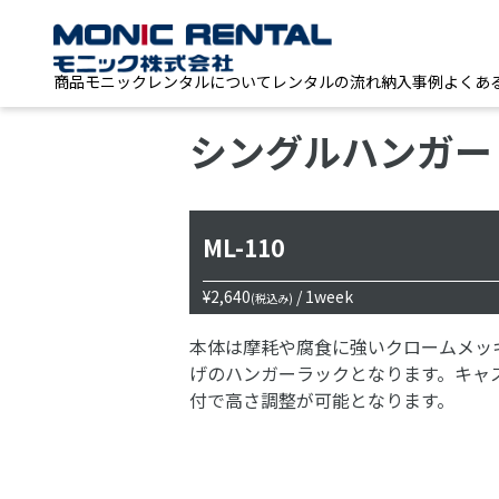
商品
モニックレンタルについて
レンタルの流れ
納入事例
よくあ
シングルハンガー
ML-110
¥2,640
/ 1week
(税込み)
本体は摩耗や腐食に強いクロームメッ
げのハンガーラックとなります。キャ
付で高さ調整が可能となります。