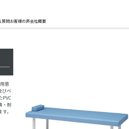
る質問
お客様の声
会社概要
に用意
及びベ
PVC
錆・耐
ます。