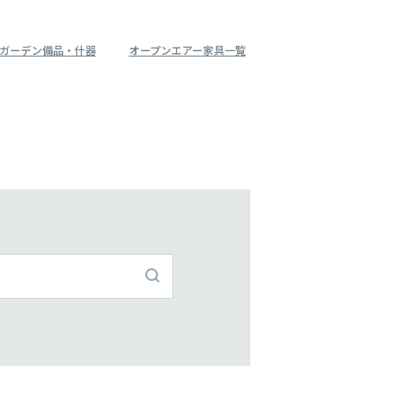
ガーデン備品・什器
オープンエアー家具一覧