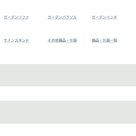
ガーデンソファ
ガーデンパラソル
ガーデンベンチ
サインスタンド
その他備品・什器
備品・什器一覧