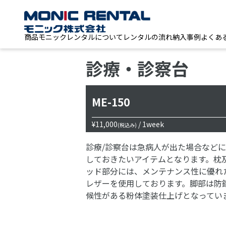
商品
モニックレンタルについて
レンタルの流れ
納入事例
よくあ
診療・診察台
ME-150
¥11,000
/ 1week
(税込み)
診療/診察台は急病人が出た場合など
しておきたいアイテムとなります。枕
ッド部分には、メンテナンス性に優れた
レザーを使用しております。脚部は防
候性がある粉体塗装仕上げとなってい