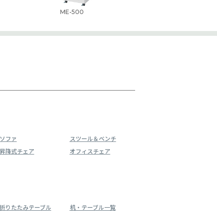
ME-500
ソファ
スツール＆ベンチ
昇降式チェア
オフィスチェア
折りたたみテーブル
机・テーブル一覧