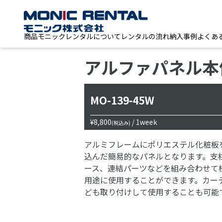
商品
モニックレンタルについて
レンタルの流れ
納入事例
よくあ
アルファパネル本
MO-139-45W
¥8,800
/ 1week
(税込み)
アルミフレームにポリエステル化粧板
込んだ簡易的なパネルとなります。支
ース、連結パーツなどを組み合わせて
用途に使用することができます。カー
ども取り付けして使用することも可能