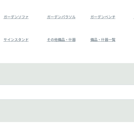
ガーデンソファ
ガーデンパラソル
ガーデンベンチ
サインスタンド
その他備品・什器
備品・什器一覧