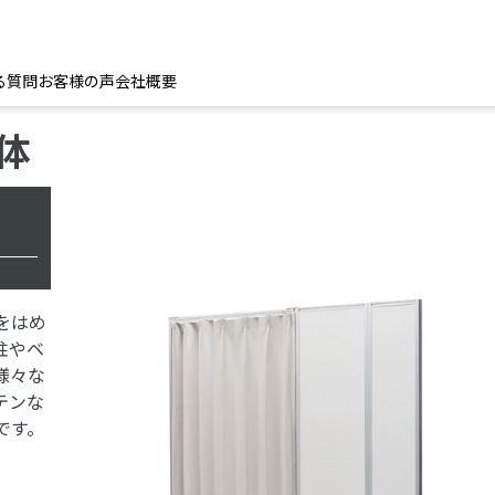
る質問
お客様の声
会社概要
体
をはめ
柱やベ
様々な
テンな
です。