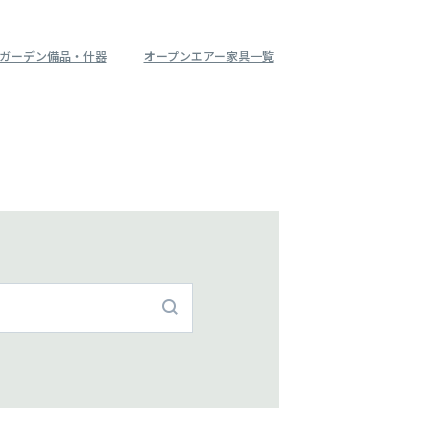
ガーデン備品・什器
オープンエアー家具一覧