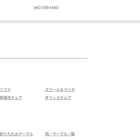
MO-139-H30
ソファ
スツール＆ベンチ
昇降式チェア
オフィスチェア
折りたたみテーブル
机・テーブル一覧