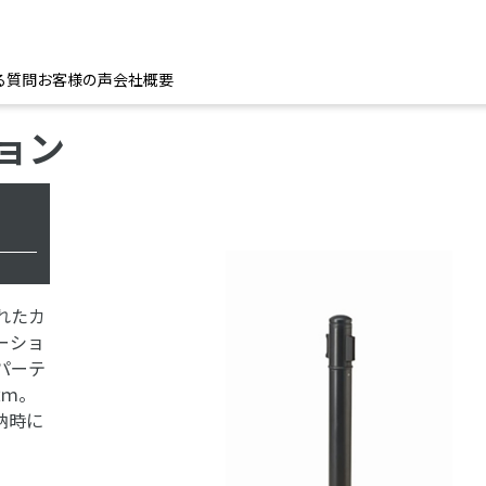
る質問
お客様の声
会社概要
ョン
れたカ
ーショ
パーテ
2ｍ。
納時に