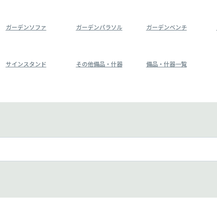
ガーデンソファ
ガーデンパラソル
ガーデンベンチ
サインスタンド
その他備品・什器
備品・什器一覧