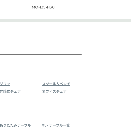
MO-139-H30
ソファ
スツール＆ベンチ
昇降式チェア
オフィスチェア
折りたたみテーブル
机・テーブル一覧