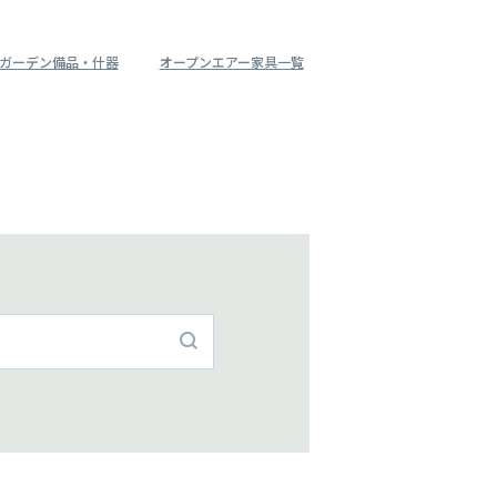
ガーデン備品・什器
オープンエアー家具一覧