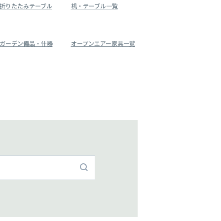
折りたたみテーブル
机・テーブル一覧
ガーデン備品・什器
オープンエアー家具一覧