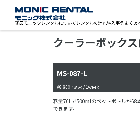
商品
モニックレンタルについて
レンタルの流れ
納入事例
よくあ
クーラーボックス(
MS-087-L
¥8,800
/ 1week
(税込み)
容量76Lで500mlのペットボトルが68
できます。