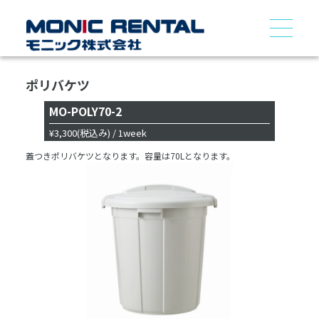
ポリバケツ
MO-POLY70-2
¥3,300
(税込み)
/ 1week
蓋つきポリバケツとなります。容量は70Lとなります。