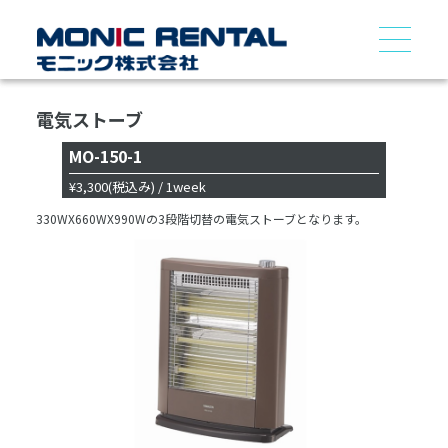
電気ストーブ
MO-150-1
¥3,300
(税込み)
/ 1week
330WX660WX990Wの3段階切替の電気ストーブとなります。