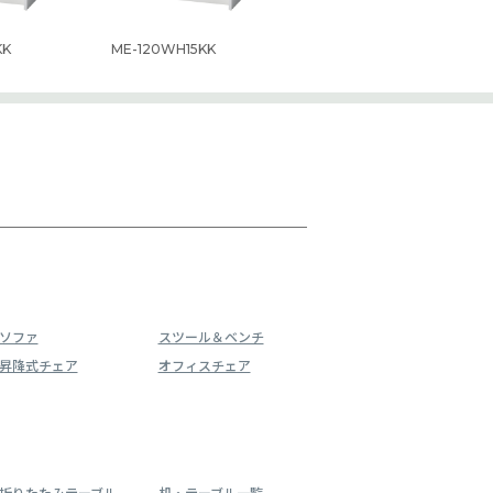
KK
ME-120WH15KK
ソファ
スツール＆ベンチ
昇降式チェア
オフィスチェア
折りたたみテーブル
机・テーブル一覧