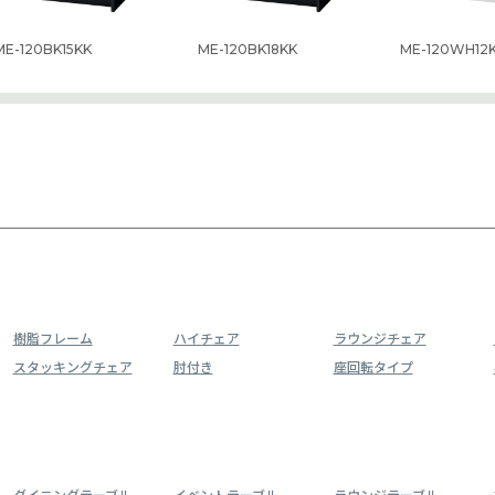
ME-120BK15KK
ME-120BK18KK
ME-120WH12
樹脂フレーム
ハイチェア
ラウンジチェア
スタッキングチェア
肘付き
座回転タイプ
ダイニングテーブル
イベントテーブル
ラウンジテーブル