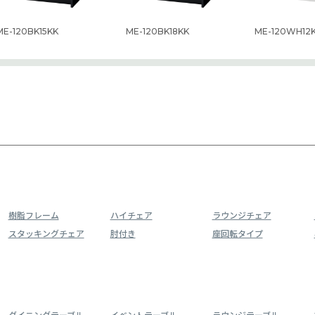
ME-120BK15KK
ME-120BK18KK
ME-120WH12
樹脂フレーム
ハイチェア
ラウンジチェア
スタッキングチェア
肘付き
座回転タイプ
ダイニングテーブル
イベントテーブル
ラウンジテーブル