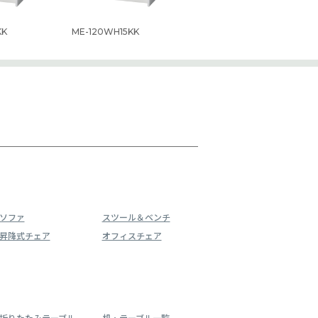
KK
ME-120WH15KK
ソファ
スツール＆ベンチ
昇降式チェア
オフィスチェア
折りたたみテーブル
机・テーブル一覧