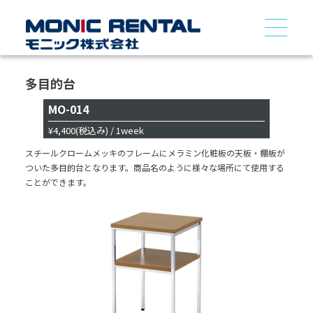
多目的台
MO-014
¥4,400
(税込み)
/ 1week
スチールクロームメッキのフレームにメラミン化粧板の天板・棚板が
ついた多目的台となります。商品名のように様々な場所にて使用する
ことができます。