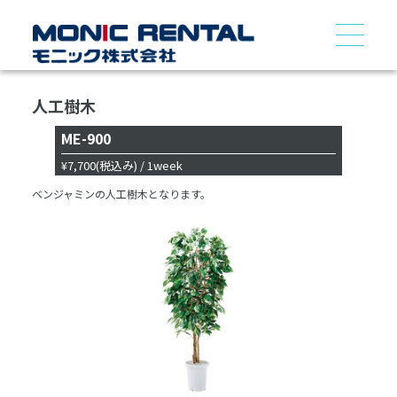
人工樹木
ME-900
¥7,700
(税込み)
/ 1week
ベンジャミンの人工樹木となります。