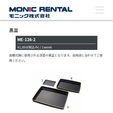
黒盆
ME-126-2
¥1,650
(税込み)
/ 1week
各種式典に使用される漆塗の黒盆となります。各用途に合わせてご使
用ください。