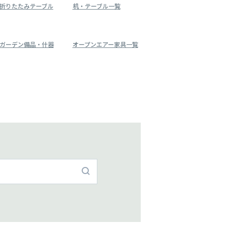
折りたたみテーブル
机・テーブル一覧
ガーデン備品・什器
オープンエアー家具一覧