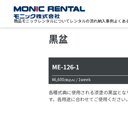
商品
モニックレンタルについて
レンタルの流れ
納入事例
よくあ
黒盆
ME-126-1
¥6,600
/ 1week
(税込み)
各種式典に使用される漆塗の黒盆とな
す。各用途に合わせてご使用ください