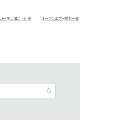
ガーデン備品・什器
オープンエアー家具一覧