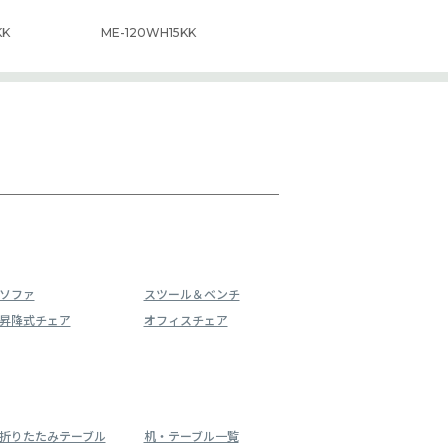
KK
ME-120WH15KK
ソファ
スツール＆ベンチ
昇降式チェア
オフィスチェア
折りたたみテーブル
机・テーブル一覧