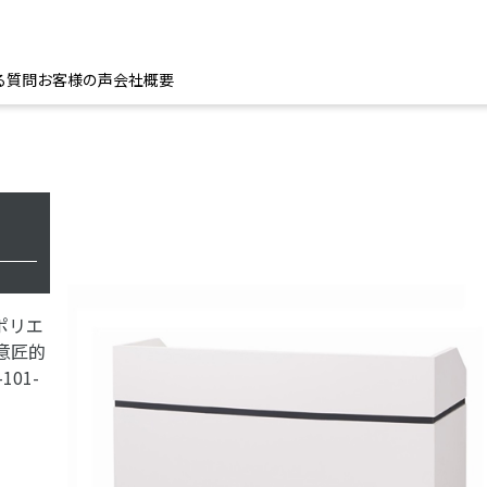
る質問
お客様の声
会社概要
ポリエ
意匠的
01-