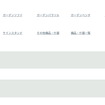
ガーデンソファ
ガーデンパラソル
ガーデンベンチ
サインスタンド
その他備品・什器
備品・什器一覧