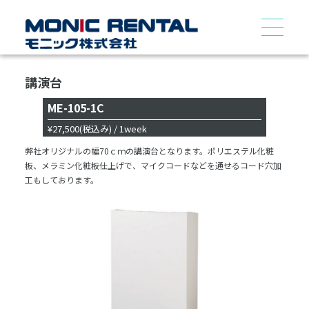
講演台
ME-105-1C
¥27,500
(税込み)
/ 1week
弊社オリジナルの幅70ｃｍの講演台となります。ポリエステル化粧
板、メラミン化粧板仕上げで、マイクコードなどを通せるコード穴加
工もしております。